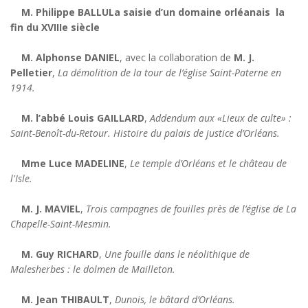
M. Philippe BALLULa saisie d’un domaine orléanais la
fin du XVIIIe siècle
M. Alphonse DANIEL
, avec la collaboration de
M. J.
Pelletier
,
La démolition de la tour de l’église Saint-Paterne en
1914.
M. l’abbé Louis GAILLARD
,
Addendum aux «Lieux de culte» :
Saint-Benoît-du-Retour. Histoire du palais de justice d’Orléans.
Mme Luce MADELINE
,
Le temple d’Orléans et le château de
l'Isle.
M. J. MAVIEL
,
Trois campagnes de fouilles près de l’église de La
Chapelle-Saint-Mesmin.
M. Guy RICHARD
,
Une fouille dans le néolithique de
Malesherbes : le dolmen de Mailleton.
M. Jean THIBAULT
,
Dunois, le bâtard d’Orléans.