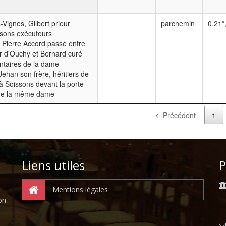
Vignes, Gilbert prieur
parchemin
0,21*
ssons exécuteurs
 Pierre Accord passé entre
ur d'Ouchy et Bernard curé
ntaires de la dame
Jehan son frère, héritiers de
 à Soissons devant la porte
 de la même dame
Précédent
1
Liens utiles
P
Mentions légales
on