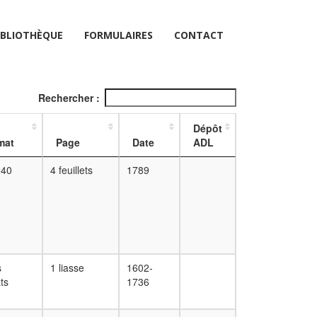
IBLIOTHÈQUE
FORMULAIRES
CONTACT
Rechercher :
Dépôt
mat
Page
Date
ADL
240
4 feuillets
1789
s
1 liasse
1602-
ts
1736