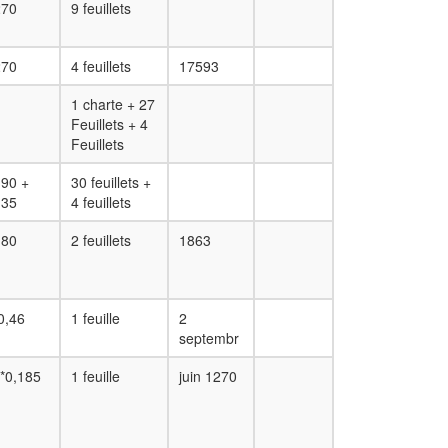
270
9 feuillets
270
4 feuillets
17593
1 charte + 27
Feuillets + 4
Feuillets
90 +
30 feuillets +
135
4 feuillets
180
2 feuillets
1863
0,46
1 feuille
2
septembr
*0,185
1 feuille
juin 1270