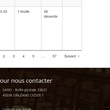
,0,33
1 feuille
26
décembr
2
3
4
5
…
57
Suivant
our nous contacter
SAHO - Boîte postale 33621
45036 ORLÉANS CEDEX 1
Contact par Email