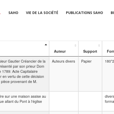
L
SAHO
VIE DE LA SOCIÉTÉ
PUBLICATIONS SAHO
B
Auteur
Support
For
ieur Gautier Créancier de la
Auteurs divers
Papier
180*
présenté par son prieur Dom
 1789: Acte Capitalaire
 en vertu de cette décision
2 pièce provenant de M.
endre sur une maison assise au
diver
e allant du Pont à l'église
forma