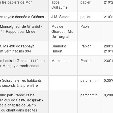
s les papiers de Mgr
abbé
papier
210*
Guillaume
ion royale donnée à Orléans
J.M. Simon
papier
210*
 Monseigneur de Girardot /
Mos de
Papier
) / 1 Rapport par Mr de
Girardot - Mr.
De Torgnal
. Ms 436 de l'abbaye
Chanoine
Papier
260*1
Dom Verninac ms 394
Hubert
210*
de Louis le Gros de 1112 aux
Marchand
Papier
230*
ur Marigny arrondissement
 Soissons et les habitants
parchemin
0,35*
s seconds à la première
une part, l'abbé et les
parchemin
0,280
ligieux de Saint-Crespin-le-
t le chapitre de Saint-
n du chant dans lesdites