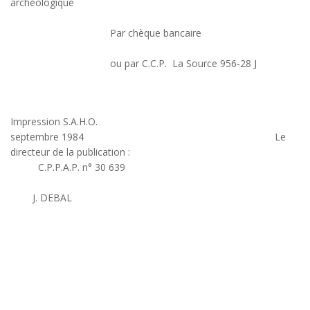
archéologique
Par chèque bancaire
ou par C.C.P. La Source 956-28 J
Impression S.A.H.O.
septembre 1984 Le
directeur de la publication :
C.P.P.A.P. n° 30 639
J. DEBAL