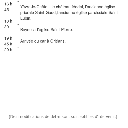
-
16 h
Yèvre-le-Châtel : le château féodal, l’ancienne église
45
priorale Saint-Gaud,l'ancienne église paroissiale Saint-
Lubin.
18 h
-
30
Boynes : l’église Saint-Pierre.
19 h
Arrivée du car à Orléans.
45 à
-
20 h
-
-
(Des modifications de détail sont susceptibles d’intervenir.)