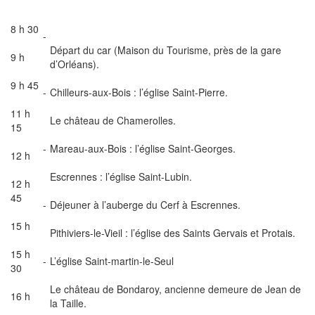
8 h 30
-
Départ du car (Maison du Tourisme, près de la gare
9 h
d’Orléans).
9 h 45
-
Chilleurs-aux-Bois : l’église Saint-Pierre.
11 h
Le château de Chamerolles.
15
-
Mareau-aux-Bois : l’église Saint-Georges.
12 h
Escrennes : l’église Saint-Lubin.
12 h
45
-
Déjeuner à l’auberge du Cerf à Escrennes.
15 h
Pithiviers-le-Vieil : l’église des Saints Gervais et Protais.
15 h
-
L’église Saint-martin-le-Seul
30
Le château de Bondaroy, ancienne demeure de Jean de
16 h
la Taille.