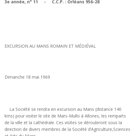
3e année, n° 11 - C.C.P. : Orléans 956-28
EXCURSION AU MANS ROMAIN ET MÉDIÉVAL
Dimanche 18 mai 1969
La Société se rendra en excursion au Mans (distance 140
kms) pour visiter le site de Mars-Mullo à Allones, les remparts
de la ville et la cathédrale. Ces visites se dérouleront sous la
direction de divers membres de la Société d’Agriculture,Sciences
et Arts du Mans.