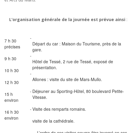
L’organisation générale de la journée est prévue ainsi
:
-
7 h 30
Départ du car : Maison du Tourisme, près de la
précises
gare.
-
9 h 30
Hôtel de Tessé, 2 rue de Tessé, exposé de
présentation.
10 h 30
-
Allones : visite du site de Mars-Mullo.
12 h 30
-
Déjeuner au Sporting-Hôtel, 80 boulevard Petite-
15 h
Vitesse.
environ
-
Visite des remparts romains.
16 h 30
environ
visite de la cathédrale.
L’ordre de ces visites pourra être inversé en cas