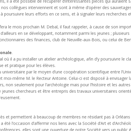
, il a été possible de récupérer d’intéressantes pièces qui auraient s
 nos collègues interviennent et sont à même d’opérer des sauvetage
poursuivre leurs efforts en ce sens, et à signaler leurs recherches et
a le mois prochain M. Debal, il faut rappeler, à cause de son importa
 d’ailleurs en se développant, notamment parmi les jeunes ; plusieurs 
onctionnaires des finances, club de Neuville-aux-Bois, ou celui de Ben
ionale
.
 où il a pu installer un atelier archéologique, afin d’y poursuivre le 
e et pratique pour les élèves.
universitaire par le moyen d’une coopération scientifique entre l’Univ
al et moi-même M. le Recteur Antoine. Celui-ci est disposé à envisager
, non seulement pour l’archéologie mais pour l’histoire et les autres 
jeunes chercheurs et être entrepris des travaux universitaires orienté
ureusement.
 et permettent à beaucoup de membres ne résidant pas à Orléans de p
été l’occasion d’affermir nos liens avec la Société d’Art et d’Archéo
férences, elles sont une ouverture de notre Société vers un public élarg