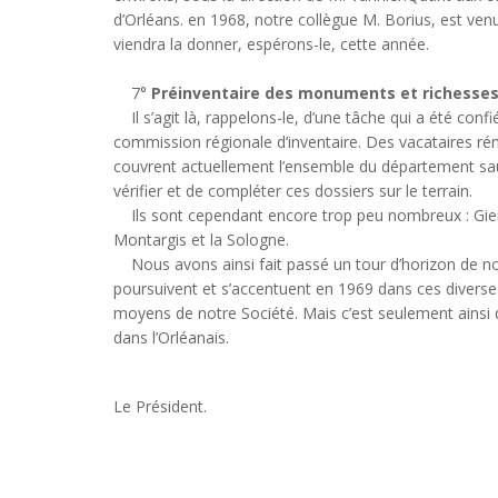
d’Orléans. en 1968, notre collègue M. Borius, est venu
viendra la donner, espérons-le, cette année.
7°
Préinventaire des monuments et richesses 
Il s’agit là, rappelons-le, d’une tâche qui a été confié
commission régionale d’inventaire. Des vacataires ré
couvrent actuellement l’ensemble du département sauf
vérifier et de compléter ces dossiers sur le terrain.
Ils sont cependant encore trop peu nombreux : Gienno
Montargis et la Sologne.
Nous avons ainsi fait passé un tour d’horizon de nos 
poursuivent et s’accentuent en 1969 dans ces diverses
moyens de notre Société. Mais c’est seulement ainsi qu’
dans l’Orléanais.
Le Président.