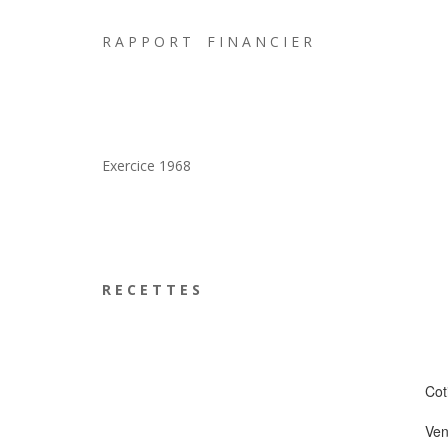
R A P P O R T F I N A N C I E R
Exercice 1968
R E C E T T E S
Cot
Ven