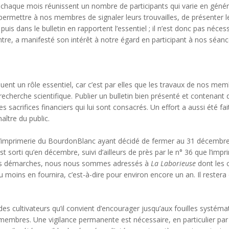
haque mois réunissent un nombre de participants qui varie en généra
permettre à nos membres de signaler leurs trouvailles, de présenter le 
is dans le bulletin en rapportent l’essentiel ; il n’est donc pas nécess
entre, a manifesté son intérêt à notre égard en participant à nos séanc
ent un rôle essentiel, car c’est par elles que les travaux de nos mem
cherche scientifique. Publier un bulletin bien présenté et contenant
s sacrifices financiers qui lui sont consacrés. Un effort a aussi été fa
aître du public.
, l’imprimerie du BourdonBlanc ayant décidé de fermer au 31 décembr
’est sorti qu’en décembre, suivi d’ailleurs de près par le n° 36 que l’im
erses démarches, nous nous sommes adressés à
La Laborieuse
dont les c
u moins en fournira, c’est-à-dire pour environ encore un an. Il restera
des cultivateurs qu’il convient d’encourager jusqu’aux fouilles systém
embres. Une vigilance permanente est nécessaire, en particulier par la 