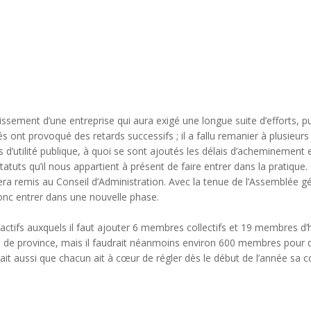
ement d’une entreprise qui aura exigé une longue suite d’efforts, pui
s ont provoqué des retards successifs ; il a fallu remanier à plusieurs
d’utilité publique, à quoi se sont ajoutés les délais d’acheminement e
tuts qu’il nous appartient à présent de faire entrer dans la pratique. 
 remis au Conseil d’Administration. Avec la tenue de l’Assemblée génér
donc entrer dans une nouvelle phase.
tifs auxquels il faut ajouter 6 membres collectifs et 19 membres d
 de province, mais il faudrait néanmoins environ 600 membres pour que
ait aussi que chacun ait à cœur de régler dès le début de l’année sa cot