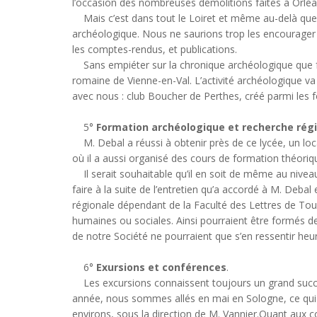
l’occasion des nombreuses démolitions faites à Orléans
Mais c’est dans tout le Loiret et même au-delà que
archéologique. Nous ne saurions trop les encourager à 
les comptes-rendus, et publications.
Sans empiéter sur la chronique archéologique que fer
romaine de Vienne-en-Val. L’activité archéologique va
avec nous : club Boucher de Perthes, créé parmi les f
5°
Formation archéologique et recherche rég
M. Debal a réussi à obtenir près de ce lycée, un local
où il a aussi organisé des cours de formation théoriqu
Il serait souhaitable qu’il en soit de même au niveau 
faire à la suite de l’entretien qu’a accordé à M. Deb
régionale dépendant de la Faculté des Lettres de Tours
humaines ou sociales. Ainsi pourraient être formés de 
de notre Société ne pourraient que s’en ressentir he
6°
Exursions et conférences
.
Les excursions connaissent toujours un grand succès
année, nous sommes allés en mai en Sologne, ce qui a 
environs, sous la direction de M. Vannier.Quant aux con