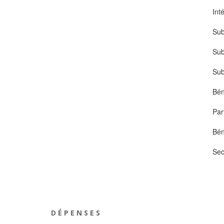
Int
Sub
Sub
Sub
Bén
Par
Bén
Sec
D É P E N S E S