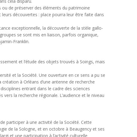
ans cela disparu.
s ou de préserver des éléments du patrimoine
 leurs découvertes : place pourra leur être faite dans
nce exceptionnelle, la découverte de la stèle gallo-
groupes se sont mis en liaison, parfois organique,
jamin-Franklin.
classement et l’étude des objets trouvés à Soings, mais
ersité et la Société. Une ouverture en ce sens a pu se
 la création à Orléans d’une antenne de recherche
disciplines entrant dans le cadre des sciences
s vers la recherche régionale. L’audience et le niveau
articiper à une activité de la Société. Cette
logie de la Sologne, et en octobre à Beaugency et ses
i et une participation à l’activité culturelle