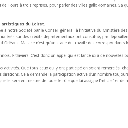
 de Tours à trois reprises, pour parler des villes gallo-romaines. Sa q
artistiques du Loiret
.
e à notre Société par le Conseil général, à l’initiative du Ministère des
munérés sur des crédits départementaux ont constitué, par dépouille
 Orléans. Mais ce n’est qu’un stade du travail : des correspondants
is, Pithiviers. C’est donc un appel qui est lancé ici à de nouvelles
activités. Que tous ceux qui y ont participé en soient remerciés, cha
 diretions. Cela demande la participation active d’un nombre toujour
elle sera en mesure de jouer le rôle que lui assigne l’article 1er de nos