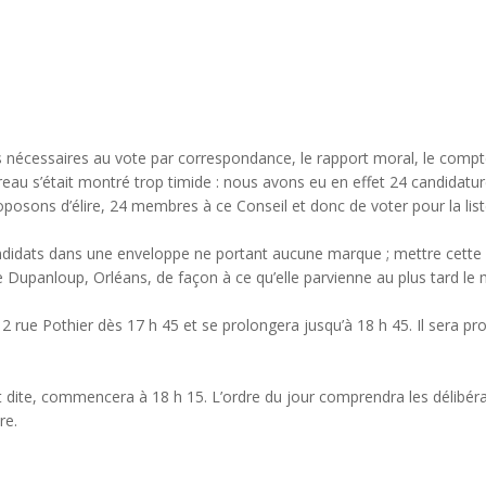
écessaires au vote par correspondance, le rapport moral, le compte f
ureau s’était montré trop timide : nous avons eu en effet 24 candidatur
posons d’élire, 24 membres à ce Conseil et donc de voter pour la list
candidats dans une enveloppe ne portant aucune marque ; mettre cett
ue Dupanloup, Orléans, de façon à ce qu’elle parvienne au plus tard le 
, 2 rue Pothier dès 17 h 45 et se prolongera jusqu’à 18 h 45. Il sera p
dite, commencera à 18 h 15. L’ordre du jour comprendra les délibérat
re.