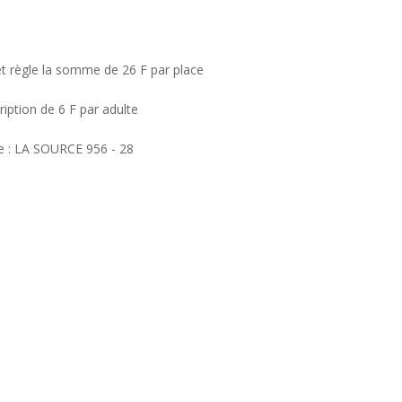
r et règle la somme de 26 F par place
cription de 6 F par adulte
e : LA SOURCE 956 - 28