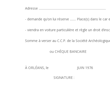
Adresse ...........................................................................................
- demande qu’on lui réserve ........ Place(s) dans le ca
- viendra en voiture particulière et règle un droit d’ins
Somme à verser au C.C.P. de la Société Archéologiqu
ou CHÈQUE BANCAIRE
À ORLÉANS, le JUIN 1976
SIGNATURE :