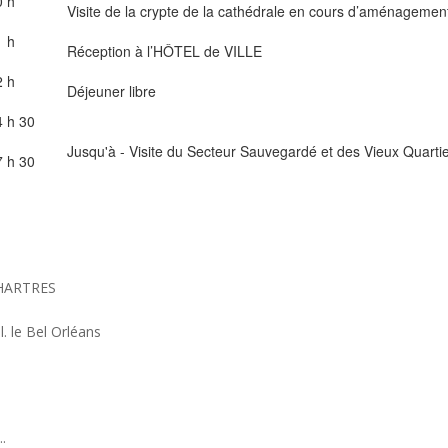
0 h
Visite de la crypte de la cathédrale en cours d’aménagemen
1 h
Réception à l’HÔTEL de VILLE
2 h
Déjeuner libre
4 h
30
Jusqu'à - Visite du Secteur Sauvegardé et des Vieux Quarti
7 h
30
CHARTRES
. le Bel Orléans
..