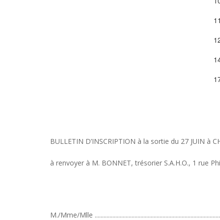
1
1
1
1
1
BULLETIN D’INSCRIPTION à la sortie du 27 JUIN à 
à renvoyer à M. BONNET, trésorier S.A.H.O., 1 rue Phil
M./Mme/Mlle .....................................................................................